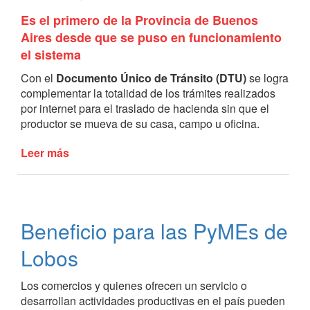
Es el primero de la Provincia de Buenos
Aires desde que se puso en funcionamiento
el sistema
Con el
Documento Único de Tránsito (DTU)
se logra
complementar la totalidad de los trámites realizados
por internet para el traslado de hacienda sin que el
productor se mueva de su casa, campo u oficina.
Leer más
de
Lobos
ya
cuenta
con
Beneficio para las PyMEs de
su
primer
Lobos
Documento
Único
Los comercios y quienes ofrecen un servicio o
de
desarrollan actividades productivas en el país pueden
Tránsito