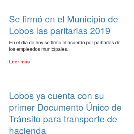
en
la
Se firmó en el Municipio de
ocupación
hotelera
Lobos las paritarias 2019
el
fin
En el día de hoy se firmó el acuerdo por paritarias de
de
los empleados municipales.
semana
de
Leer más
de
Pascuas
Se
firmó
en
el
Lobos ya cuenta con su
Municipio
de
primer Documento Único de
Lobos
las
Tránsito para transporte de
paritarias
hacienda
2019