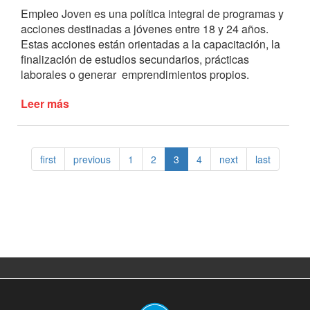
Empleo Joven es una política integral de programas y
acciones destinadas a jóvenes entre 18 y 24 años.
Estas acciones están orientadas a la capacitación, la
finalización de estudios secundarios, prácticas
laborales o generar emprendimientos propios.
Leer más
de
El
Programa
Jóvenes
first
previous
1
2
3
4
next
last
con
Más
y
Mejor
Trabajo
es
una
realidad
en
Lobos