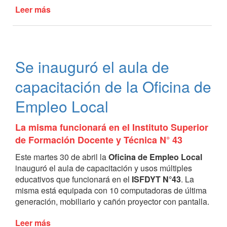
Leer más
de
Un
fin
de
semana
Se inauguró el aula de
repleto
de
capacitación de la Oficina de
actividades
culturales
Empleo Local
y
turísticas
La misma funcionará en el Instituto Superior
gratuitas
de Formación Docente y Técnica N° 43
Este martes 30 de abril la
Oficina de Empleo Local
inauguró el aula de capacitación y usos múltiples
educativos que funcionará en el
ISFDYT N°43
. La
misma está equipada con 10 computadoras de última
generación, mobiliario y cañón proyector con pantalla.
Leer más
de