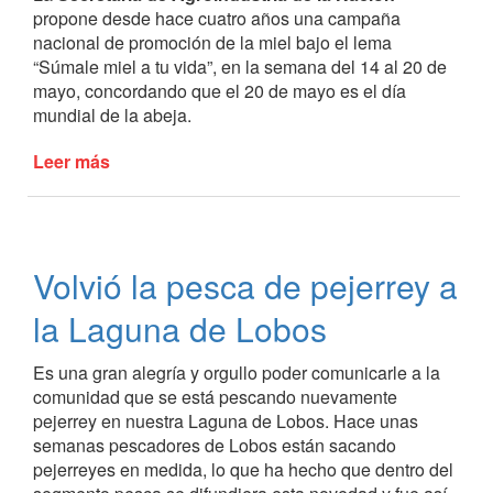
propone desde hace cuatro años una campaña
nacional de promoción de la miel bajo el lema
“Súmale miel a tu vida”, en la semana del 14 al 20 de
mayo, concordando que el 20 de mayo es el día
mundial de la abeja.
Leer más
de
Llega
la
semana
de
Volvió la pesca de pejerrey a
la
miel
la Laguna de Lobos
en
Lobos
Es una gran alegría y orgullo poder comunicarle a la
comunidad que se está pescando nuevamente
pejerrey en nuestra Laguna de Lobos. Hace unas
semanas pescadores de Lobos están sacando
pejerreyes en medida, lo que ha hecho que dentro del