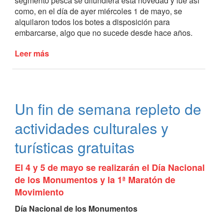
segmento pesca se difundiera esta novedad y fue así
como, en el día de ayer miércoles 1 de mayo, se
alquilaron todos los botes a disposición para
embarcarse, algo que no sucede desde hace años.
Leer más
de
Volvió
la
pesca
de
Un fin de semana repleto de
pejerrey
a
actividades culturales y
la
Laguna
turísticas gratuitas
de
Lobos
El 4 y 5 de mayo se realizarán el Día Nacional
de los Monumentos y la 1ª Maratón de
Movimiento
Día Nacional de los Monumentos