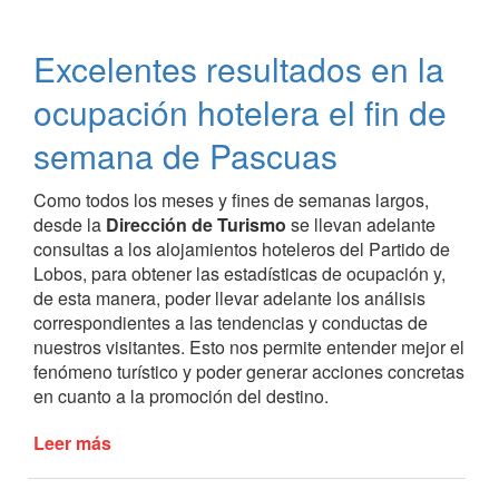
de
Lobos
Excelentes resultados en la
en
la
ocupación hotelera el fin de
edición
de
semana de Pascuas
Expoeventos
2019
Como todos los meses y fines de semanas largos,
desde la
Dirección de Turismo
se llevan adelante
consultas a los alojamientos hoteleros del Partido de
Lobos, para obtener las estadísticas de ocupación y,
de esta manera, poder llevar adelante los análisis
correspondientes a las tendencias y conductas de
nuestros visitantes. Esto nos permite entender mejor el
fenómeno turístico y poder generar acciones concretas
en cuanto a la promoción del destino.
Leer más
de
Excelentes
resultados