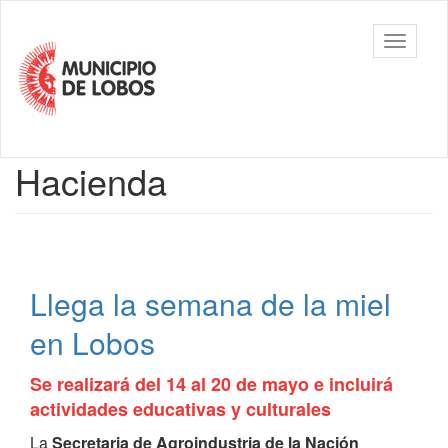
Ir
al
Municipalidad
Mostrar/
contenido
de Lobos
barra
principal
de
navegac
Contenido
Hacienda
principal
Llega la semana de la miel
en Lobos
Se realizará del 14 al 20 de mayo e incluirá
actividades educativas y culturales
La
Secretaria de Agroindustria de la Nación