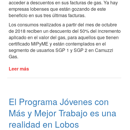
acceder a descuentos en sus facturas de gas. Ya hay
para
empresas lobenses que están gozando de este
transporte
beneficio en sus tres últimas facturas.
de
hacienda
Los consumos realizados a partir del mes de octubre
de 2018 reciben un descuento del 50% del incremento
aplicado en el valor del gas, para aquellos que tienen
certificado MiPyME y están contemplados en el
segmento de usuarios SGP 1 y SGP 2 en Camuzzi
Gas.
Leer más
de
Beneficio
para
las
PyMEs
El Programa Jóvenes con
de
Lobos
Más y Mejor Trabajo es una
realidad en Lobos