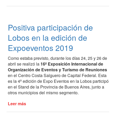
Se
inauguró
el
aula
Positiva participación de
de
capacitación
Lobos en la edición de
de
la
Expoeventos 2019
Oficina
de
Como estaba previsto, durante los días 24, 25 y 26 de
Empleo
abril se realizó la
16ª Exposición Internacional de
Local
Organización de Eventos y Turismo de Reuniones
en el Centro Costa Salguero de Capital Federal. Esta
es la 4ª edición de Expo Eventos en la Lobos participó
en el Stand de la Provincia de Buenos Aires, junto a
otros municipios del mismo segmento.
Leer más
de
Positiva
participación