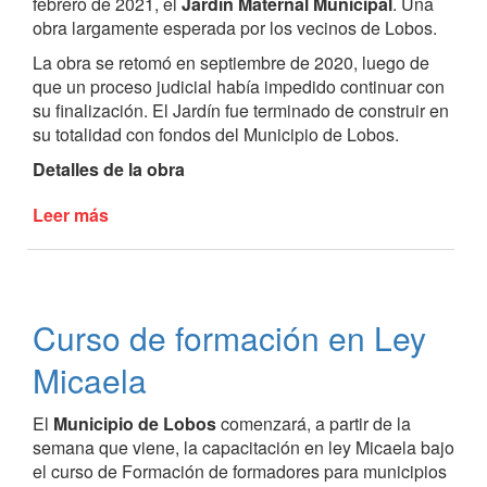
febrero de 2021, el
Jardín Maternal Municipal
. Una
obra largamente esperada por los vecinos de Lobos.
La obra se retomó en septiembre de 2020, luego de
que un proceso judicial había impedido continuar con
su finalización. El Jardín fue terminado de construir en
su totalidad con fondos del Municipio de Lobos.
Detalles de la obra
Leer más
de
SE
INAUGURÓ
EL
JARDÍN
Curso de formación en Ley
MATERNAL
MUNICIPAL
Micaela
El
Municipio de Lobos
comenzará, a partir de la
semana que viene, la capacitación en ley Micaela bajo
el curso de Formación de formadores para municipios