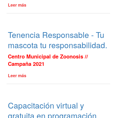
Leer más
de
Un
plan
de
acción
Tenencia Responsable - Tu
climática
mascota tu responsabilidad.
Centro Municipal de Zoonosis //
Campaña 2021
Leer más
de
Tenencia
Responsable
-
Tu
Capacitación virtual y
mascota
tu
gratuita en programación
responsabilidad.