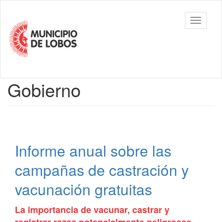
Ir
al
Municipalidad
Mostrar/
contenido
de Lobos
barra
principal
de
navegac
Contenido
Gobierno
principal
Informe anual sobre las
campañas de castración y
vacunación gratuitas
La importancia de vacunar, castrar y