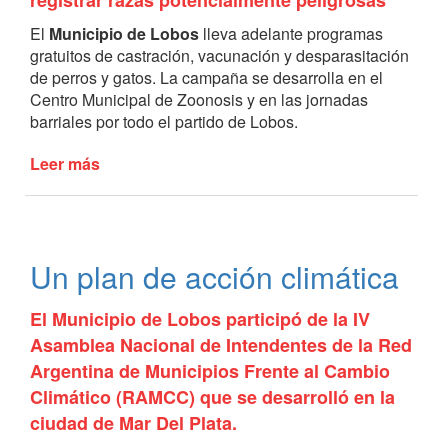
registrar razas potencialmente peligrosas
El
Municipio de Lobos
lleva adelante programas
gratuitos de castración, vacunación y desparasitación
de perros y gatos. La campaña se desarrolla en el
Centro Municipal de Zoonosis y en las jornadas
barriales por todo el partido de Lobos.
Leer más
de
Informe
anual
sobre
las
Un plan de acción climática
campañas
de
El Municipio de Lobos participó de la IV
castración
y
Asamblea Nacional de Intendentes de la Red
vacunación
Argentina de Municipios Frente al Cambio
gratuitas
Climático (RAMCC) que se desarrolló en la
ciudad de Mar Del Plata.