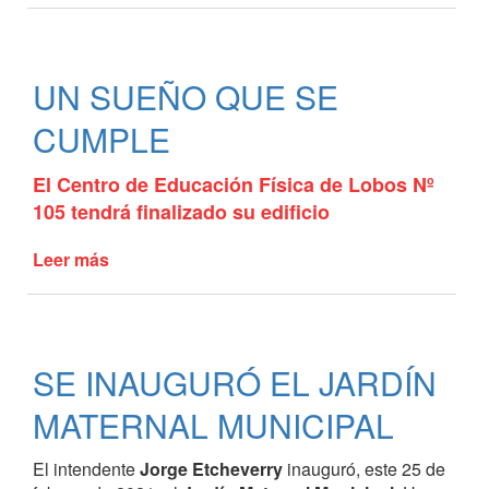
a
la
obra
UN SUEÑO QUE SE
CUMPLE
El Centro de Educación Física de Lobos Nº
105 tendrá finalizado su edificio
Leer más
de
UN
SUEÑO
QUE
SE
SE INAUGURÓ EL JARDÍN
CUMPLE
MATERNAL MUNICIPAL
El intendente
Jorge Etcheverry
inauguró, este 25 de