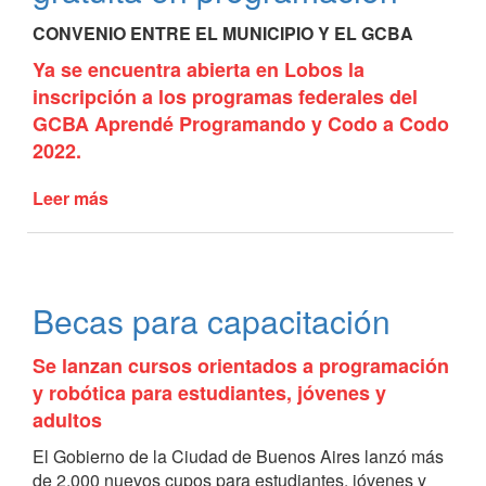
CONVENIO ENTRE EL MUNICIPIO Y EL GCBA
Ya se encuentra abierta en Lobos la
inscripción a los programas federales del
GCBA Aprendé Programando y Codo a Codo
2022.
Leer más
de
Capacitación
virtual
y
gratuita
Becas para capacitación
en
programación
Se lanzan cursos orientados a programación
y robótica para estudiantes, jóvenes y
adultos
El Gobierno de la Ciudad de Buenos Aires lanzó más
de 2.000 nuevos cupos para estudiantes, jóvenes y