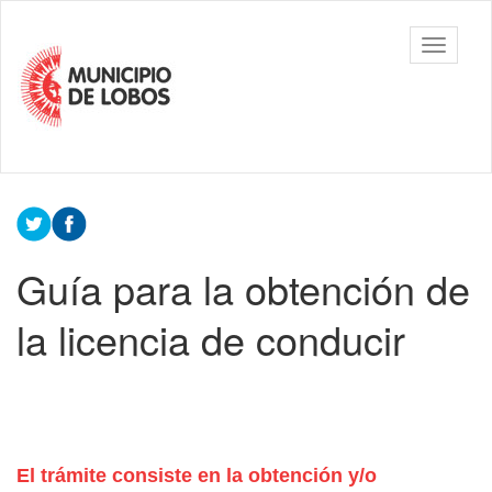
Ir
al
Municipalidad
Mostrar/
contenido
de Lobos
barra
principal
de
navegac
Contenido
principal
Guía para la obtención de
la licencia de conducir
El trámite consiste en la obtención y/o