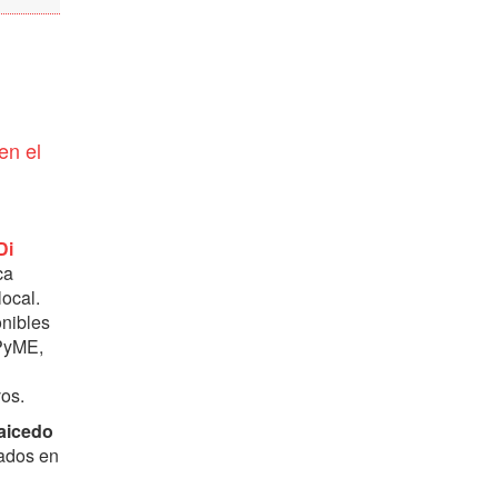
en el
Di
ca
local.
nibles
 PyME,
vos.
aicedo
tados en