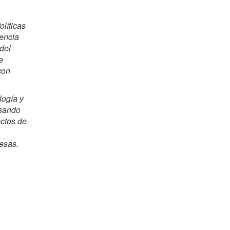
líticas
encia
del
e
con
logía y
rsando
ectos de
esas.