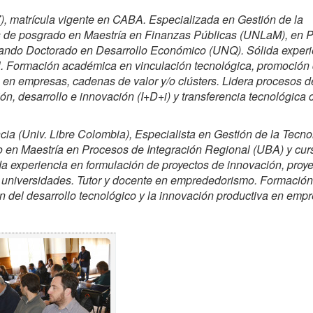
, matrícula vigente en CABA. Especializada en Gestión de la
s de posgrado en Maestría en Finanzas Públicas (UNLaM), en Po
sando Doctorado en Desarrollo Económico (UNQ). Sólida experi
al. Formación académica en vinculación tecnológica, promoción 
a en empresas, cadenas de valor y/o clústers. Lidera procesos d
ón, desarrollo e innovación (I+D+i) y transferencia tecnológica 
ia (Univ. Libre Colombia), Especialista en Gestión de la Tecno
do en Maestría en Procesos de Integración Regional (UBA) y cu
 experiencia en formulación de proyectos de innovación, proy
y universidades. Tutor y docente en emprededorismo. Formación
 del desarroll
o tecnológico y la innovación productiva en empr