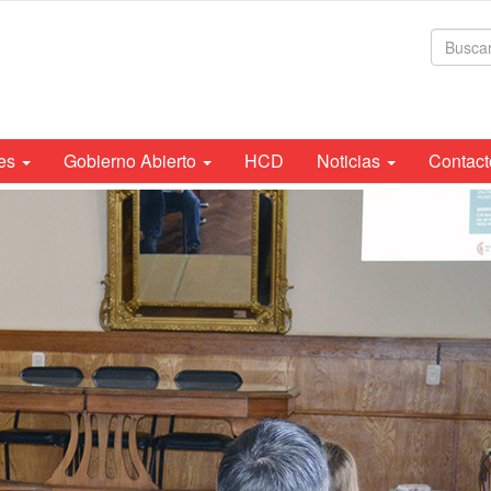
For
de
bús
tes
Gobierno Abierto
HCD
Noticias
Contact