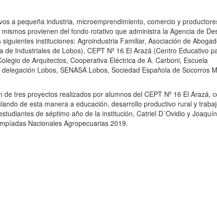
ivos a pequeña industria, microemprendimiento, comercio y productore
 mismos provienen del fondo rotativo que administra la Agencia de Des
siguientes instituciones: Agroindustria Familiar, Asociación de Abogad
de Industriales de Lobos), CEPT Nº 16 El Arazá (Centro Educativo pa
olegio de Arquitectos, Cooperativa Eléctrica de A. Carboni, Escuela
TI delegación Lobos, SENASA Lobos, Sociedad Española de Socorros M
ón de tres proyectos realizados por alumnos del CEPT Nº 16 El Arazá, c
ando de esta manera a educación, desarrollo productivo rural y trabaj
studiantes de séptimo año de la institución, Catriel D´Ovidio y Joaquín
Olimpíadas Nacionales Agropecuarias 2019.