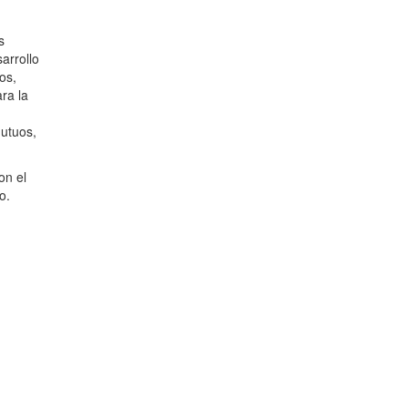
s
arrollo
os,
ra la
utuos,
on el
o.