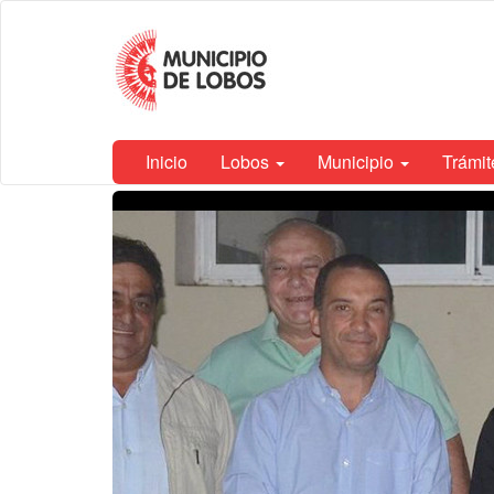
Ir
Municipalidad
al
de Lobos
contenido
principal
Inicio
Lobos
Municipio
Trámi
Contenido
principal