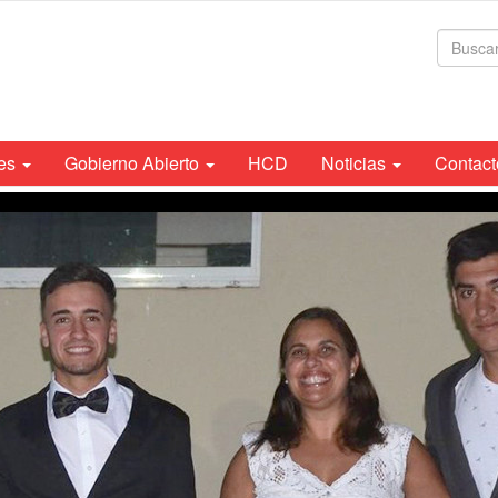
For
de
bús
tes
Gobierno Abierto
HCD
Noticias
Contact