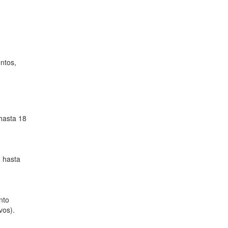
ntos,
 hasta 18
n hasta
nto
vos).