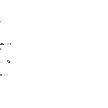
el
dad
, en
 en
ial. Se
antes