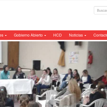
For
de
bús
tes
Gobierno Abierto
HCD
Noticias
Contact