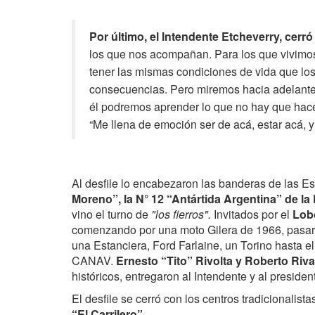
Por último, el Intendente Etcheverry, cerró
los que nos acompañan. Para los que vivimos
tener las mismas condiciones de vida que lo
consecuencias. Pero miremos hacia adelante, 
él podremos aprender lo que no hay que hacer
“Me llena de emoción ser de acá, estar acá, y 
Al desfile lo encabezaron las banderas de las Es
Moreno”, la N° 12 “Antártida Argentina” de l
vino el turno de
"los fierros".
Invitados por el
Lobo
comenzando por una moto Gilera de 1966, pasaro
una Estanciera, Ford Farlaine, un Torino hasta 
CANAV.
Ernesto “Tito” Rivolta y Roberto Riv
históricos, entregaron al Intendente y al presiden
El desfile se cerró con los centros tradicionalist
“El Carrilero”
.