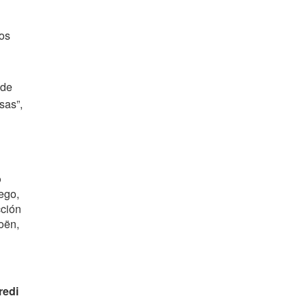
dos
 de
sas”,
o
ego,
cción
oën,
redi