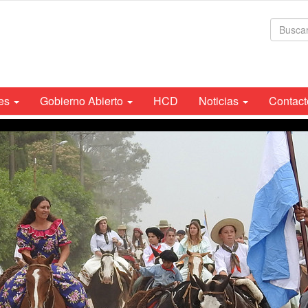
For
de
bús
tes
Gobierno Abierto
HCD
Noticias
Contact