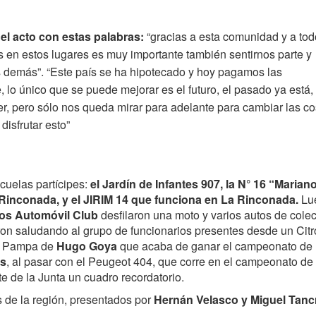
 el acto con estas palabras:
“gracias a esta comunidad y a to
 en estos lugares es muy importante también sentirnos parte y
s demás”. “Este país se ha hipotecado y hoy pagamos las
lo único que se puede mejorar es el futuro, el pasado ya está,
, pero sólo nos queda mirar para adelante para cambiar las co
disfrutar esto”
cuelas partícipes:
el Jardín de Infantes 907, la N° 16 “Marian
a Rinconada, y el JIRIM 14 que funciona en La Rinconada.
Lu
s Automóvil Club
desfilaron una moto y varios autos de cole
n saludando al grupo de funcionarios presentes desde un Citr
el Pampa de
Hugo Goya
que acaba de ganar el campeonato de
as
, al pasar con el Peugeot 404, que corre en el campeonato de
te de la Junta un cuadro recordatorio.
as de la región, presentados por
Hernán Velasco y Miguel Tanc