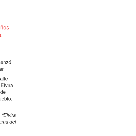
años
a
enzó
ar.
alle
Elvira
 de
ueblo.
:
“Elvira
lema del