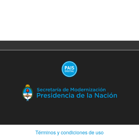
(A
en
ve
nu
(Abre
Términos y condiciones de uso
en