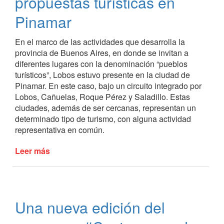
propuestas turísticas en
propuesta
en
Pinamar
el
Costanereando
En el marco de las actividades que desarrolla la
del
provincia de Buenos Aires, en donde se invitan a
último
diferentes lugares con la denominación “pueblos
fin
turísticos”, Lobos estuvo presente en la ciudad de
de
Pinamar. En este caso, bajo un circuito integrado por
semana
Lobos, Cañuelas, Roque Pérez y Saladillo. Estas
ciudades, además de ser cercanas, representan un
determinado tipo de turismo, con alguna actividad
representativa en común.
Leer más
de
Lobos
mostró
sus
propuestas
Una nueva edición del
turísticas
en