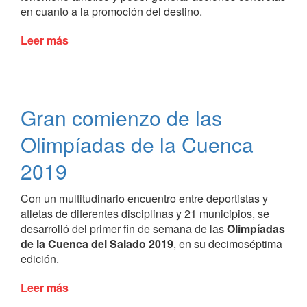
en cuanto a la promoción del destino.
Leer más
de
Excelentes
resultados
en
la
Gran comienzo de las
ocupación
hotelera
Olimpíadas de la Cuenca
el
fin
2019
de
semana
Con un multitudinario encuentro entre deportistas y
de
atletas de diferentes disciplinas y 21 municipios, se
Pascuas
desarrolló del primer fin de semana de las
Olimpíadas
de la Cuenca del Salado 2019
, en su decimoséptima
edición.
Leer más
de
Gran