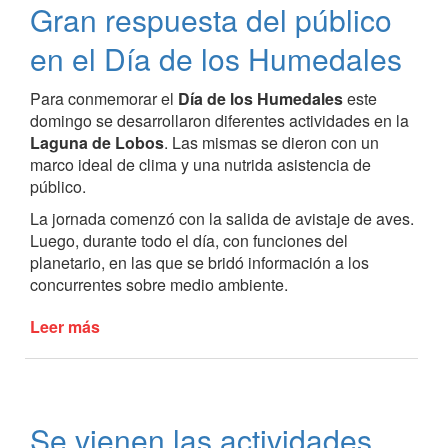
Gran respuesta del público
gran
concurrencia
en el Día de los Humedales
de
público
Para conmemorar el
Día de los Humedales
este
domingo se desarrollaron diferentes actividades en la
Laguna de Lobos
. Las mismas se dieron con un
marco ideal de clima y una nutrida asistencia de
público.
La jornada comenzó con la salida de avistaje de aves.
Luego, durante todo el día, con funciones del
planetario, en las que se bridó información a los
concurrentes sobre medio ambiente.
Leer más
de
Gran
respuesta
del
público
Se vienen las actividades
en