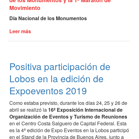
de los Monumentos y la 1ª Maratón de
Movimiento
Día Nacional de los Monumentos
Leer más
de
Un
fin
de
semana
Positiva participación de
repleto
de
Lobos en la edición de
actividades
culturales
Expoeventos 2019
y
turísticas
Como estaba previsto, durante los días 24, 25 y 26 de
gratuitas
abril se realizó la
16ª Exposición Internacional de
Organización de Eventos y Turismo de Reuniones
en el Centro Costa Salguero de Capital Federal. Esta
es la 4ª edición de Expo Eventos en la Lobos participó
en el Stand de la Provincia de Buenos Aires, junto a