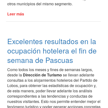
otros municipios del mismo segmento.
Leer más
de
Positiva
participación
de
Lobos
Excelentes resultados en la
en
la
ocupación hotelera el fin de
edición
de
semana de Pascuas
Expoeventos
2019
Como todos los meses y fines de semanas largos,
desde la
Dirección de Turismo
se llevan adelante
consultas a los alojamientos hoteleros del Partido de
Lobos, para obtener las estadísticas de ocupación y,
de esta manera, poder llevar adelante los análisis
correspondientes a las tendencias y conductas de
nuestros visitantes. Esto nos permite entender mejor el
fenómeno turístico y poder generar acciones concretas