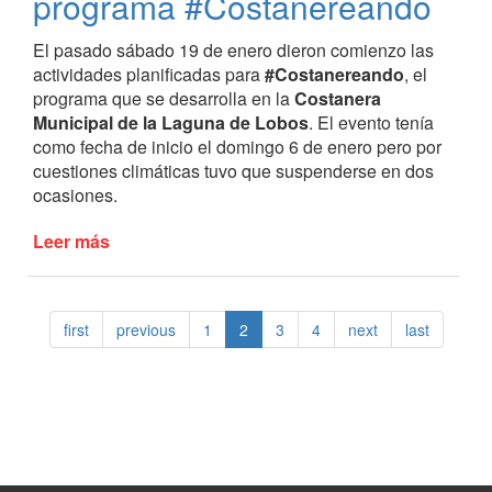
programa #Costanereando
Pinamar
El pasado sábado 19 de enero dieron comienzo las
actividades planificadas para
#Costanereando
, el
programa que se desarrolla en la
Costanera
Municipal de la Laguna de Lobos
. El evento tenía
como fecha de inicio el domingo 6 de enero pero por
cuestiones climáticas tuvo que suspenderse en dos
ocasiones.
Leer más
de
Una
nueva
edición
first
previous
1
2
3
4
next
last
del
programa
#Costanereando