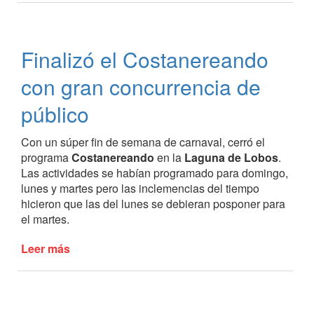
comienzo
de
las
Finalizó el Costanereando
Olimpíadas
de
con gran concurrencia de
la
Cuenca
público
2019
Con un súper fin de semana de carnaval, cerró el
programa
Costanereando
en la
Laguna de Lobos
.
Las actividades se habían programado para domingo,
lunes y martes pero las inclemencias del tiempo
hicieron que las del lunes se debieran posponer para
el martes.
Leer más
de
Finalizó
el
Costanereando
con