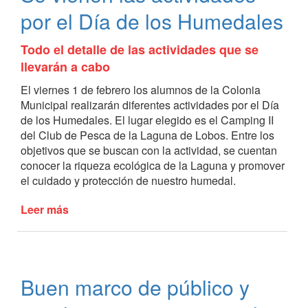
el
por el Día de los Humedales
Día
de
Todo el detalle de las actividades que se
los
llevarán a cabo
Humedales
El viernes 1 de febrero los alumnos de la Colonia
Municipal realizarán diferentes actividades por el Día
de los Humedales. El lugar elegido es el Camping II
del Club de Pesca de la Laguna de Lobos. Entre los
objetivos que se buscan con la actividad, se cuentan
conocer la riqueza ecológica de la Laguna y promover
el cuidado y protección de nuestro humedal.
Leer más
de
Se
vienen
las
actividades
Buen marco de público y
por
el