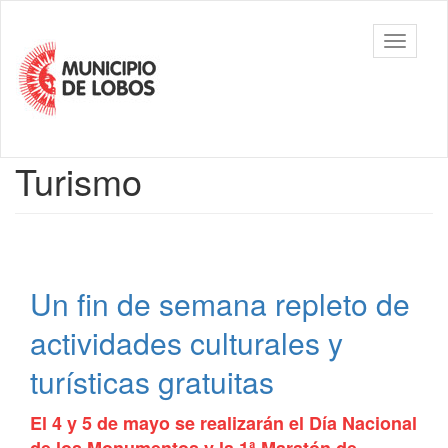
Ir
al
Municipalidad
Mostrar/
contenido
de Lobos
barra
principal
de
navegac
Contenido
Turismo
principal
Un fin de semana repleto de
actividades culturales y
turísticas gratuitas
El 4 y 5 de mayo se realizarán el Día Nacional