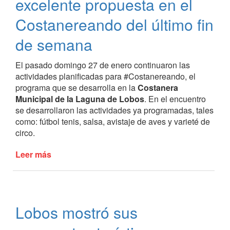
excelente propuesta en el
Día
de
Costanereando del último fin
los
de semana
Humedales
El pasado domingo 27 de enero continuaron las
actividades planificadas para #Costanereando, el
programa que se desarrolla en la
Costanera
Municipal de la Laguna de Lobos
. En el encuentro
se desarrollaron las actividades ya programadas, tales
como: fútbol tenis, salsa, avistaje de aves y varieté de
circo.
Leer más
de
Buen
marco
de
público
Lobos mostró sus
y
excelente