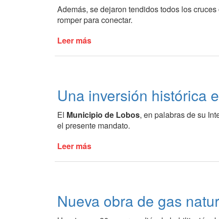
Además, se dejaron tendidos todos los cruces 
romper para conectar.
Leer más
de
Ampliaciones
de
agua
corriente
Una inversión histórica 
El
Municipio de Lobos
, en palabras de su In
el presente mandato.
Leer más
de
Una
inversión
histórica
en
Nueva obra de gas natur
maquinaria