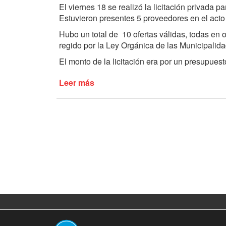
El viernes 18 se realizó la licitación privada p
Goyena
Estuvieron presentes 5 proveedores en el acto
Hubo un total de 10 ofertas válidas, todas en
regido por la Ley Orgánica de las Municipalid
El monto de la licitación era por un presupuest
Leer más
de
Se
abrió
la
licitación
para
la
adquisición
de
materiales
eléctricos
del
alumbrado