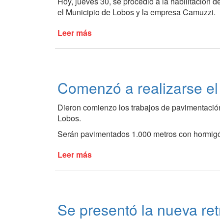
Hoy, jueves 30, se procedió a la habilitación d
el Municipio de Lobos y la empresa Camuzzi.
Leer más
de
Nueva
obra
de
gas
Comenzó a realizarse el
natural
en
Dieron comienzo los trabajos de pavimentación
el
Lobos.
barrio
PyM
Serán pavimentados 1.000 metros con hormigó
Leer más
de
Comenzó
a
realizarse
el
Se presentó la nueva re
pavimento
en