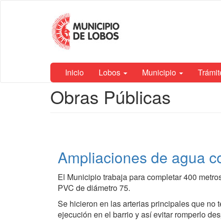
Ir
Municipalidad
al
de Lobos
contenido
principal
Inicio
Lobos
Municipio
Trámi
Contenido
Obras Públicas
principal
Ampliaciones de agua co
El Municipio trabaja para completar 400 metro
PVC de diámetro 75.
Se hicieron en las arterias principales que no
ejecución en el barrio y así evitar romperlo de