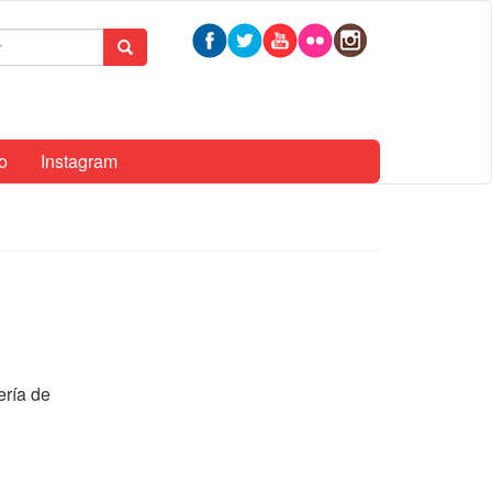
mulario
Buscar
queda
o
Instagram
ería de