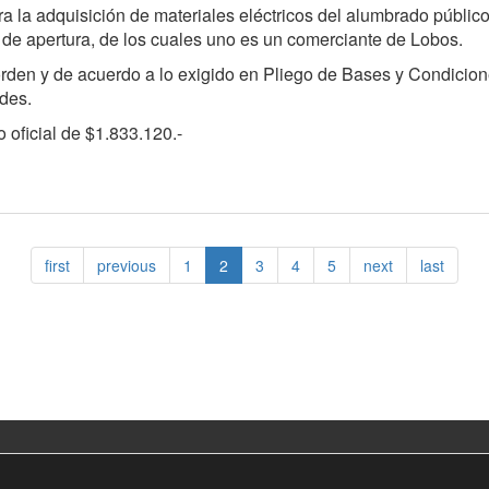
ara la adquisición de materiales eléctricos del alumbrado público
 de apertura, de los cuales uno es un comerciante de Lobos.
 orden y de acuerdo a lo exigido en Pliego de Bases y Condicion
ades.
o oficial de $1.833.120.-
first
previous
1
2
3
4
5
next
last