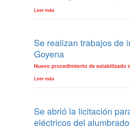
Leer más
de
Arreglos
en
el
camino
Se realizan trabajos de 
de
Salvador
Goyena
María
a
Nuevo procedimiento de estabilizado de
Barrientos
Leer más
de
Se
realizan
trabajos
de
Se abrió la licitación pa
impermeabilización
en
eléctricos del alumbrado
calle
Pedro