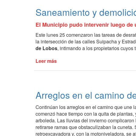
de
Saneamiento y demolició
la
calle
El Municipio pudo intervenir luego de
Echave
Este lunes 25 comenzaron las tareas de desra
la intersección de las calles Suipacha y Estra
de Lobos
, intimando a los propietarios cuyos
Leer más
de
Saneamiento
y
demolición
en
Arreglos en el camino d
inmueble
céntrico
Continúan los arreglos en el camino que une l
comenzó hace tiempo con la quita de plantas, 
arboleda. Las lluvias del invierno complicaron
retirarse ramas que obstaculizaban la cuneta.
retroexcavadora y, con la motoniveladora, se a