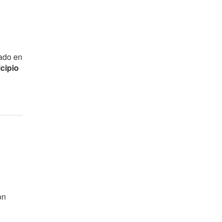
cado en
cipio
on