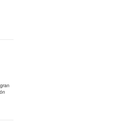
 gran
ión