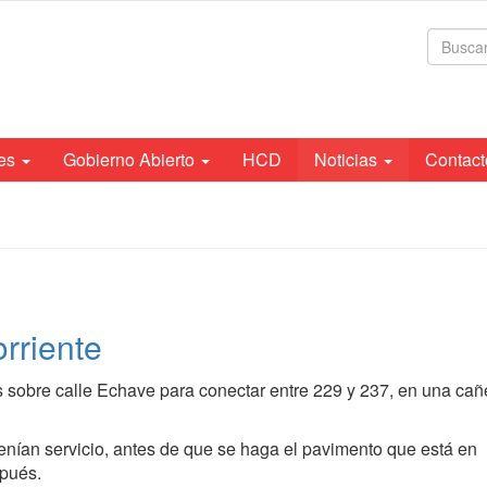
For
de
bús
tes
Gobierno Abierto
HCD
Noticias
Contact
rriente
s sobre calle Echave para conectar entre 229 y 237, en una cañ
 tenían servicio, antes de que se haga el pavimento que está en
spués.