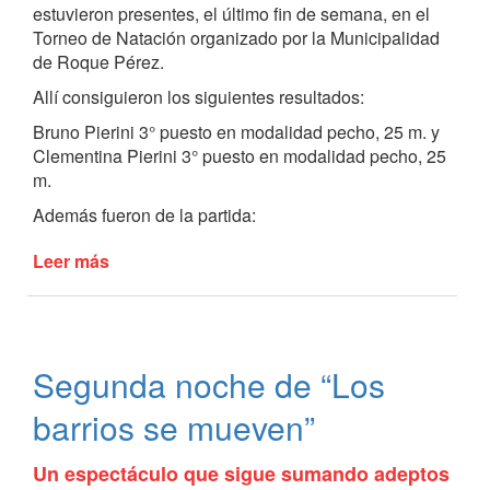
estuvieron presentes, el último fin de semana, en el
Torneo de Natación organizado por la Municipalidad
de Roque Pérez.
Allí consiguieron los siguientes resultados:
Bruno Pierini 3° puesto en modalidad pecho, 25 m. y
Clementina Pierini 3° puesto en modalidad pecho, 25
m.
Además fueron de la partida:
Leer más
de
Excelente
desempeño
deportivo
de
Segunda noche de “Los
la
Escuela
barrios se mueven”
de
Natación
Un espectáculo que sigue sumando adeptos
Municipal