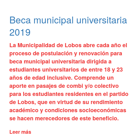
los
talleres
Beca municipal universitaria
de
la
2019
Casa
del
La Municipalidad de Lobos abre cada año el
Bicentenario
proceso de postulación y renovación para
beca municipal universitaria dirigida a
estudiantes universitarios de entre 18 y 23
años de edad inclusive. Comprende un
aporte en pasajes de combi y/o colectivo
para los estudiantes residentes en el partido
de Lobos, que en virtud de su rendimiento
académico y condiciones socioeconómicas
se hacen merecedores de este beneficio.
Leer más
de
Beca