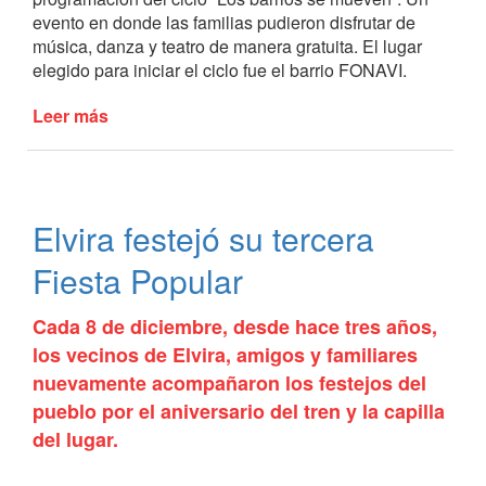
evento en donde las familias pudieron disfrutar de
música, danza y teatro de manera gratuita. El lugar
elegido para iniciar el ciclo fue el barrio FONAVI.
Leer más
de
Dio
comienzo
“Los
barrios
Elvira festejó su tercera
se
mueven”
Fiesta Popular
Cada 8 de diciembre, desde hace tres años,
los vecinos de Elvira, amigos y familiares
nuevamente acompañaron los festejos del
pueblo por el aniversario del tren y la capilla
del lugar.