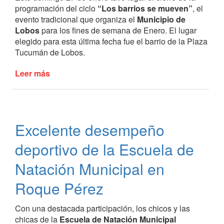
programación del ciclo
“Los barrios se mueven”
, el
evento tradicional que organiza el
Municipio de
Lobos
para los fines de semana de Enero. El lugar
elegido para esta última fecha fue el barrio de la Plaza
Tucumán de Lobos.
Leer más
de
Última
noche
de
“Los
Excelente desempeño
barrios
se
deportivo de la Escuela de
mueven”
Natación Municipal en
Roque Pérez
Con una destacada participación, los chicos y las
chicas de la
Escuela de Natación Municipal