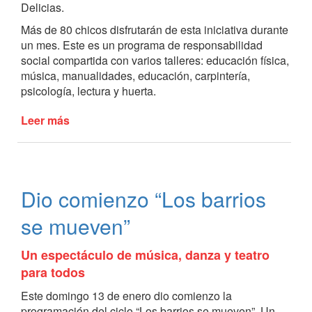
Delicias.
Más de 80 chicos disfrutarán de esta iniciativa durante
un mes. Este es un programa de responsabilidad
social compartida con varios talleres: educación física,
música, manualidades, educación, carpintería,
psicología, lectura y huerta.
Leer más
de
Dio
inicio
la
colonia
Dio comienzo “Los barrios
de
vacaciones
se mueven”
del
Programa
Un espectáculo de música, danza y teatro
Envión
para todos
Este domingo 13 de enero dio comienzo la
programación del ciclo “Los barrios se mueven”. Un