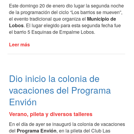
en
Este domingo 20 de enero dio lugar la segunda noche
Roque
de la programación del ciclo “Los barrios se mueven”,
Pérez
el evento tradicional que organiza el
Municipio de
Lobos
. El lugar elegido para esta segunda fecha fue
el barrio 5 Esquinas de Empalme Lobos.
Leer más
de
Segunda
noche
de
“Los
Dio inicio la colonia de
barrios
se
vacaciones del Programa
mueven”
Envión
Verano, pileta y diversos talleres
En el día de ayer se inauguró la colonia de vacaciones
del
Programa Envión
, en la pileta del Club Las