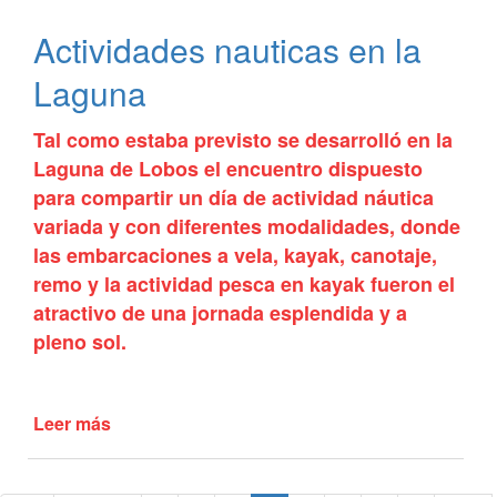
Escuela
Actividades nauticas en la
Primaria
Nº
Laguna
9
y
Tal como estaba previsto se desarrolló en la
Escuela
Laguna de Lobos el encuentro dispuesto
Secundaria
Nº
para compartir un día de actividad náutica
4
variada y con diferentes modalidades, donde
las embarcaciones a vela, kayak, canotaje,
remo y la actividad pesca en kayak fueron el
atractivo de una jornada esplendida y a
pleno sol.
Leer más
de
Actividades
nauticas
en