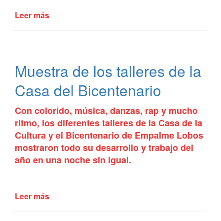
Leer más
de
Elvira
festejó
su
tercera
Muestra de los talleres de la
Fiesta
Popular
Casa del Bicentenario
Con colorido, música, danzas, rap y mucho
ritmo, los diferentes talleres de la Casa de la
Cultura y el Bicentenario de Empalme Lobos
mostraron todo su desarrollo y trabajo del
año en una noche sin igual.
Leer más
de
Muestra
de