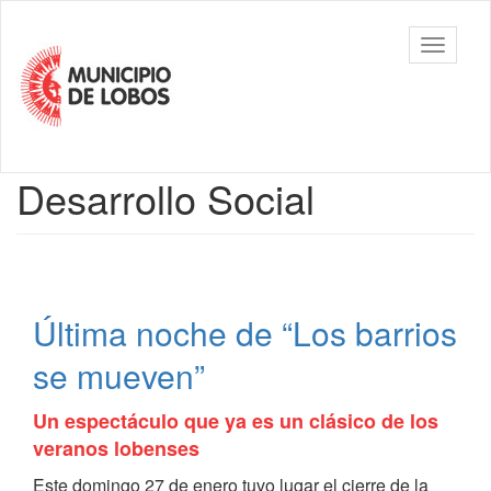
Ir
al
Municipalidad
Mostrar/
contenido
de Lobos
barra
principal
de
navegac
Contenido
Desarrollo Social
principal
Última noche de “Los barrios
se mueven”
Un espectáculo que ya es un clásico de los
veranos lobenses
Este domingo 27 de enero tuvo lugar el cierre de la