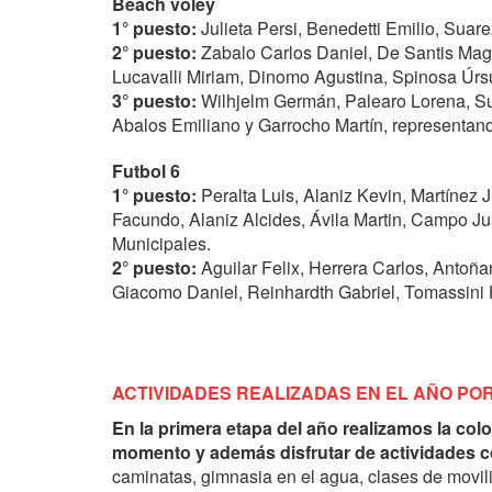
Beach vóley
1° puesto:
Julieta Persi, Benedetti Emilio, Sua
2° puesto:
Zabalo Carlos Daniel, De Santis Mag
Lucavalli Miriam, Dinomo Agustina, Spinosa Úrs
3° puesto:
Wilhjelm Germán, Palearo Lorena, Su
Abalos Emiliano y Garrocho Martín, representan
Futbol 6
1° puesto:
Peralta Luis, Alaniz Kevin, Martínez 
Facundo, Alaniz Alcides, Ávila Martin, Campo Jua
Municipales.
2° puesto:
Aguilar Felix, Herrera Carlos, Antoñ
Giacomo Daniel, Reinhardth Gabriel, Tomassini 
ACTIVIDADES REALIZADAS EN EL AÑO PO
En la primera etapa del año realizamos la colo
momento y además disfrutar de actividades 
caminatas, gimnasia en el agua, clases de movilid