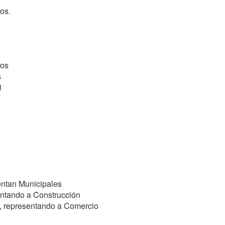
os.
ros
s
i
entan Municipales
entando a Construcción
n, representando a Comercio