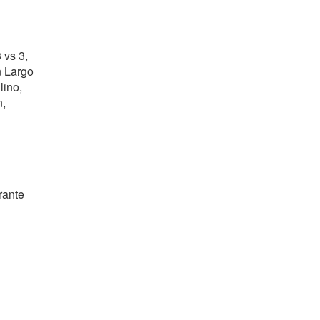
 vs 3,
n Largo
lino,
n,
rante