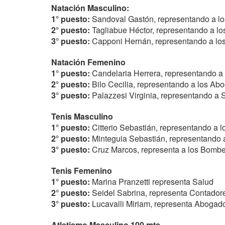
Natación Masculino:
1° puesto:
Sandoval Gastón, representando a lo
2° puesto:
Tagliabue Héctor, representando a lo
3° puesto:
Capponi Hernán, representando a los
Natación Femenino
1° puesto:
Candelaria Herrera, representando a 
2° puesto:
Bilo Cecilia, representando a los Ab
3° puesto:
Palazzesi Virginia, representando a 
Tenis Masculino
1° puesto:
Citterio Sebastián, representando a 
2° puesto:
Minteguia Sebastián, representando 
3° puesto:
Cruz Marcos, representa a los Bombe
Tenis Femenino
1° puesto:
Marina Pranzetti representa Salud
2° puesto:
Seidel Sabrina, representa Contador
3° puesto:
Lucavalli Miriam, representa Abogad
Atletismo Masculino 100 mts.