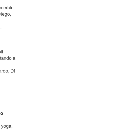
omercio
Diego,
,
li
ntando a
ardo, Di
do
e yoga,