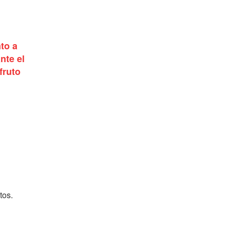
to a
nte el
fruto
tos.