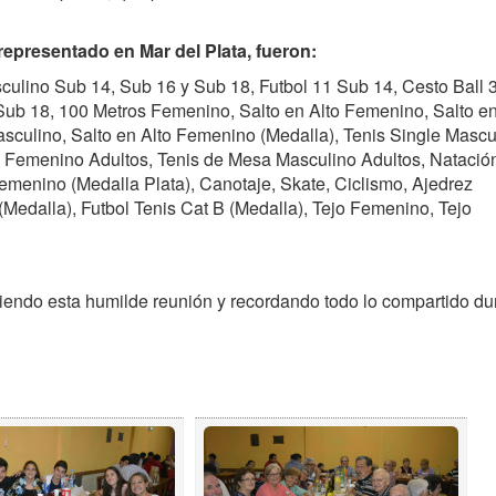
representado en Mar del Plata, fueron:
ulino Sub 14, Sub 16 y Sub 18,
Futbol 11 Sub 14,
Cesto Ball 3
Sub 18,
100 Metros Femenino,
Salto en Alto Femenino,
Salto e
asculino,
Salto en Alto Femenino (Medalla),
Tenis Single Mascu
 Femenino Adultos,
Tenis de Mesa Masculino Adultos,
Natació
emenino (Medalla Plata),
Canotaje,
Skate,
Ciclismo,
Ajedrez
 (Medalla),
Futbol Tenis Cat B (Medalla),
Tejo Femenino,
Tejo
iendo esta humilde reunión y recordando todo lo compartido du