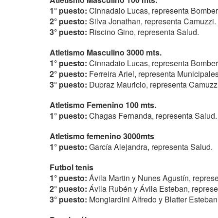
1° puesto:
Cinnadaio Lucas, representa Bomber
2° puesto:
Silva Jonathan, representa Camuzzi.
3° puesto:
Riscino Gino, representa Salud.
Atletismo Masculino 3000 mts.
1° puesto:
Cinnadaio Lucas, representa Bombe
2° puesto:
Ferreira Ariel, representa Municipale
3° puesto:
Dupraz Mauricio, representa Camuzz
Atletismo Femenino 100 mts.
1° puesto:
Chagas Fernanda, representa Salud.
Atletismo femenino 3000mts
1° puesto:
García Alejandra, representa Salud.
Futbol tenis
1° puesto:
Ávila Martin y Nunes Agustín, repres
2° puesto:
Ávila Rubén y Ávila Esteban, repres
3° puesto:
Mongiardini Alfredo y Blatter Esteba