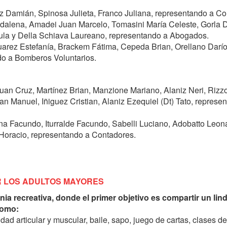
rez Damián, Spinosa Julieta, Franco Juliana, representando a C
dalena, Amadei Juan Marcelo, Tomasini María Celeste, Gorla 
ula y Della Schiava Laureano, representando a Abogados.
arez Estefanía, Brackem Fátima, Cepeda Brian, Orellano Darío
do a Bomberos Voluntarios.
Juan Cruz, Martínez Brian, Manzione Mariano, Alaniz Neri, Rizzo
n Manuel, Iñiguez Cristian, Alaniz Ezequiel (Dt) Tato, represe
ana Facundo, Iturralde Facundo, Sabelli Luciano, Adobatto Leon
Horacio, representando a Contadores.
R LOS ADULTOS MAYORES
nia recreativa, donde el primer objetivo es compartir un lin
como:
ad articular y muscular, baile, sapo, juego de cartas, clases d