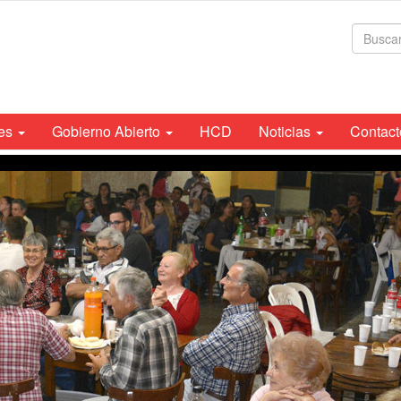
For
de
bús
tes
Gobierno Abierto
HCD
Noticias
Contact