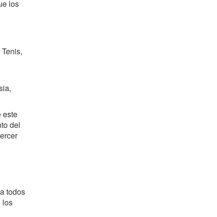
ue los
 Tenis,
sia,
 este
to del
tercer
 a todos
 los