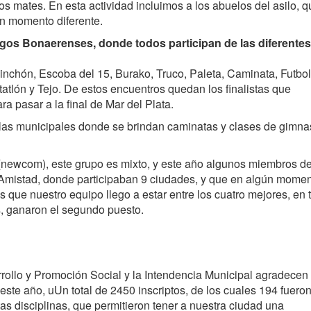
los mates.
En esta actividad incluimos a los abuelos del asilo, q
n momento diferente.
uegos Bonaerenses, donde todos participan de las diferentes
inchón,
Escoba del 15,
Burako,
Truco,
Paleta,
Caminata,
Futbol
tatlón y
Tejo.
De estos encuentros quedan los finalistas que
ra pasar a la final de Mar del Plata.
las municipales donde se brindan caminatas y clases de gimna
 (newcom), este grupo es mixto, y este año algunos miembros de
a Amistad, donde participaban 9 ciudades, y que en algún momen
s que nuestro equipo llego a estar entre los cuatro mejores, en 
es, ganaron el segundo puesto.
rrollo y Promoción Social y la Intendencia Municipal agradecen
ste año, uUn total de 2450 inscriptos, de los cuales 194 fueron
ntas disciplinas, que permitieron tener a nuestra ciudad una